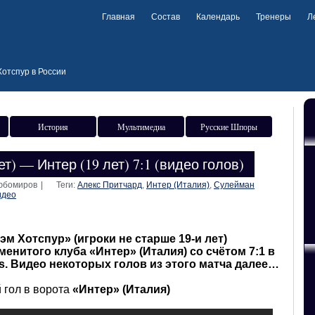
Главная
Состав
Календарь
Тренеры
Л
отспур в России
История
Мультимедиа
Русские Шпоры
т) — Интер (19 лет) 7:1 (видео голов)
Любомиров
|
Теги:
Алекс Притчард
,
Интер (Италия)
,
Сулейман
идео
м Хотспур» (игроки не старше 19-и лет)
енитого клуба «Интер» (Италия) со счётом 7:1 в
s. Видео некоторых голов из этого матча далее…
 гол в ворота
«Интер» (Италия)