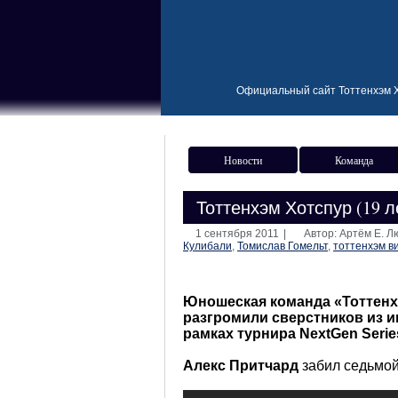
Официальный сайт Тоттенхэм Х
Новости
Команда
Тоттенхэм Хотспур (19 ле
1 сентября 2011
|
Автор: Артём Е. 
Кулибали
,
Томислав Гомельт
,
тоттенхэм в
Юношеская команда «Тоттенхэ
разгромили сверстников из им
рамках турнира NextGen Serie
Алекс Притчард
забил седьмой