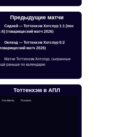
Предыдущие матчи
Сидней — Тоттенхэм Хотспур 1:1 [пен
2:4] (товарищеский матч 2026)
Окленд — Тоттенхэм Хотспур 0:2
(товарищеский матч 2026)
Матчи Тоттенхэм Хотспур, сыгранные
ещё раньше по календарю
Тоттенхэм в АПЛ
Live data by
Scoreaxis