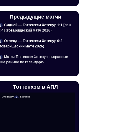
Предыдущие матчи
Сидней — Тоттенхэм Хотспур 1:1 [пен
2:4] (товарищеский матч 2026)
Окленд — Тоттенхэм Хотспур 0:2
(товарищеский матч 2026)
Матчи Тоттенхэм Хотспур, сыгранные
ещё раньше по календарю
Тоттенхэм в АПЛ
Live data by
Scoreaxis