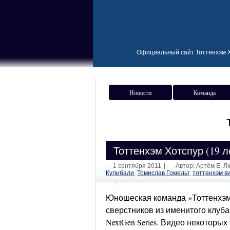
Официальный сайт Тоттенхэм Х
Новости
Команда
Тоттенхэм Хотспур (19 ле
1 сентября 2011
|
Автор: Артём Е. 
Кулибали
,
Томислав Гомельт
,
тоттенхэм в
Юношеская команда «Тоттенхэм 
сверстников из именитого клуба
NextGen Series. Видео некоторых