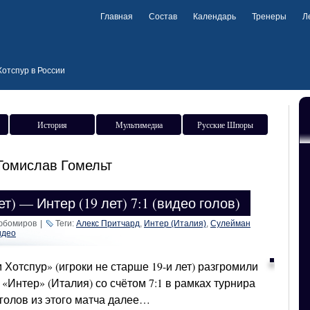
Главная
Состав
Календарь
Тренеры
Л
отспур в России
История
Мультимедиа
Русские Шпоры
Томислав Гомельт
т) — Интер (19 лет) 7:1 (видео голов)
Любомиров
|
Теги:
Алекс Притчард
,
Интер (Италия)
,
Сулейман
идео
Хотспур» (игроки не старше 19-и лет) разгромили
 «Интер» (Италия) со счётом 7:1 в рамках турнира
 голов из этого матча далее…