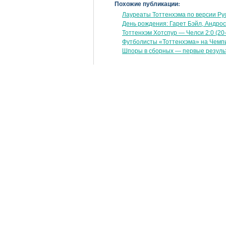
Похожие публикации:
Лауреаты Тоттенхэма по версии Ру
День рождения: Гарет Бэйл, Андро
Тоттенхэм Хотспур — Челси 2:0 (20
Футболисты «Тоттенхэма» на Чемп
Шпоры в сборных — первые результ
Понравилась статья? Подпишись н
А еще можно опубликовать статью в св