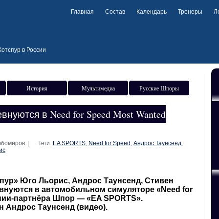
Главная
Состав
Календарь
Тренеры
Л
отспур в России
История
Мультимедиа
Русские Шпоры
внуются в Need for Speed Most Wanted
Любомиров
|
Теги:
EA SPORTS
,
Need for Speed
,
Андрос Таунсенд
,
ис
пур» Юго Льорис, Андрос Таунсенд, Стивен
внуются в автомобильном симуляторе «Need for
ании-партнёра Шпор — «EA SPORTS».
 Андрос Таунсенд (видео).