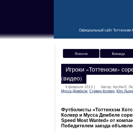
Официальный сайт Тоттенхэм Х
Новости
Команда
Игроки «Тоттенхэм» соре
(видео)
9 февраля 2013
|
Автор: Артём Е. 
Мусса Дембеле
,
Стивен Колкер
,
Юго Льор
Футболисты «Тоттенхэм Хотс
Колкер и Мусса Дембеле соре
Speed Most Wanted» от комп
Победителем заезда объявлен