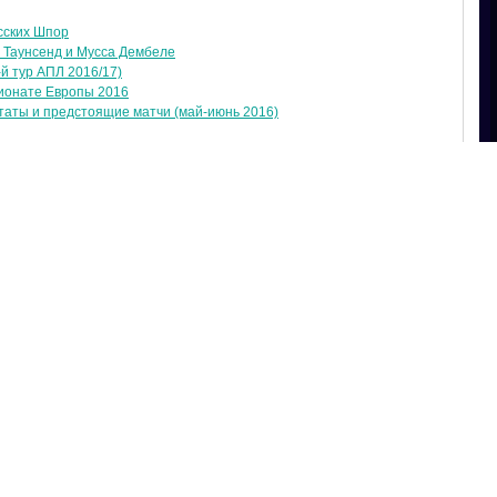
сских Шпор
с Таунсенд и Мусса Дембеле
-й тур АПЛ 2016/17)
ионате Европы 2016
аты и предстоящие матчи (май-июнь 2016)
а
RSS
Russian Spurs !
оем блоге: