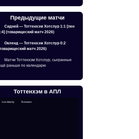
Предыдущие матчи
Сидней — Тоттенхэм Хотспур 1:1 [пен
2:4] (товарищеский матч 2026)
Окленд — Тоттенхэм Хотспур 0:2
(товарищеский матч 2026)
Матчи Тоттенхэм Хотспур, сыгранные
ещё раньше по календарю
Тоттенхэм в АПЛ
Live data by
Scoreaxis