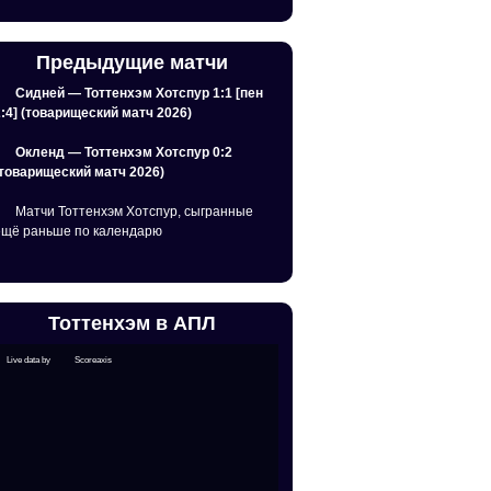
Предыдущие матчи
Сидней — Тоттенхэм Хотспур 1:1 [пен
2:4] (товарищеский матч 2026)
Окленд — Тоттенхэм Хотспур 0:2
(товарищеский матч 2026)
Матчи Тоттенхэм Хотспур, сыгранные
ещё раньше по календарю
Тоттенхэм в АПЛ
Live data by
Scoreaxis