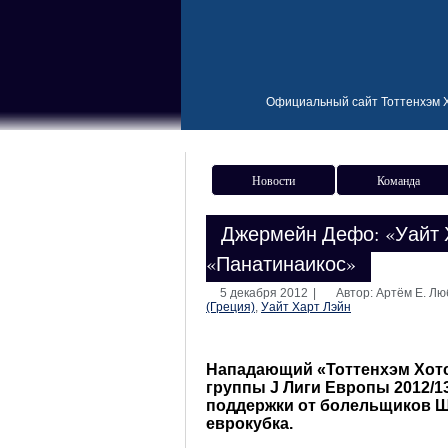
Официальный сайт Тоттенхэм Х
Новости
Команда
Джермейн Дефо: «Уайт 
«Панатинаикос»
5 декабря 2012
|
Автор: Артём Е. Л
(Греция)
,
Уайт Харт Лэйн
Нападающий «Тоттенхэм Хот
группы J Лиги Европы 2012/1
поддержки от болельщиков Ш
еврокубка.