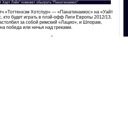
 Харт Лэйн" поможет обыграть "Панатинаикос"
атч «Тоттенхэм Хотспур» — «Панатинаикос» на «Уайт
с, кто будет играть в плэй-офф Лиги Европы 2012/13.
застолбил за собой римский «Лацио», и Шпорам,
на победа или ничья над греками.
еская поддержка на трибунах и это помогает парням
жермейн Дефо.
то особенное, ведь в истории нашего стадиона
нира и, как мы уже все неоднократно говорили, мы
в этом сезоне.
 просто надо продолжать в том же духе. Мы
р Лиги после выигрыша 3:0 над «Фулхэмом», нашей
 включая и матчи с «Вест Хэмом» и «Ливерпулем».
Если посмотреть на календарь сыгранных матчей,
нь непростые игры. Выиграть на «Крэйвен Коттедж»,
 самой неделе, — это просто фантастика», — сказал
тча Лиги Европы «Тоттенхэм Хотспур» —