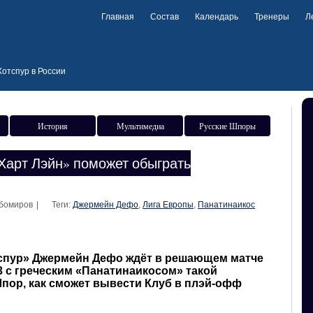
Главная
Состав
Календарь
Тренеры
Л
отспур в России
История
Мультимедиа
Русские Шпоры
Харт Лэйн» поможет обыграть
юбомиров
|
Теги:
Джермейн Дефо
,
Лига Европы
,
Панатинаикос
спур» Джермейн Дефо ждёт в решающем матче
3 с греческим «Панатинаикосом» такой
пор, как сможет вывести Клуб в плэй-офф