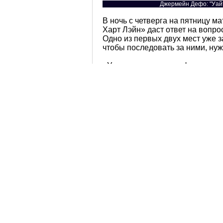
Джермейн Дефо: "Уайт
В ночь с четверга на пятницу м
Харт Лэйн» даст ответ на вопро
Одно из первых двух мест уже 
чтобы последовать за ними, нуж
«У нас всегда просто фантастич
играть лучше», — сказал сам Д
«Еврокубковые матчи — это неч
таковых сыграно немало.
Мы хотим выйти в плэй-офф тур
хотим сделать нечто особенное 
Дела сейчас пошли на лад и нам
поднялись на 4-е место Премье
третьей победы за шесть дней,
Это была потрясающая неделя. 
то видно, что всё это были оче
обыграв «Ливерпуль» на той же
Джермейн Дефо, ожидающий ма
«Панатинаикос».