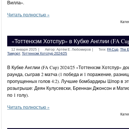
Вилла».
Читать полностью »
Кате
«Тоттенхэм Хотспур» в Кубке Англии (FA Cup
12 января 2025
|
Автор: Артём Е. Любомиров
|
Теги:
FA Cup
,
The E
Тамуэрт
,
Тоттенхэм Хотспур 2024/25
В Кубке Англии (FA Cup) 2024/25 «Тоттенхэм Хотспур» до
раунда, сыграв 2 матча (1 победа и 1 поражение, разниц
пропущенных голов 4:2). Лучшие бомбардиры Шпор в э
розыгрыше: Деян Кулусевски, Бреннан Джонсон и Матис
по 1 голу).
Читать полностью »
Кате