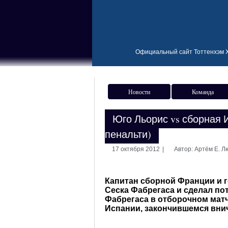
Официальный сайт Тоттенхэм Х
Новости
Команда
Юго Льорис vs сборная 
пенальти)
17 октября 2012
|
Автор: Артём Е. 
Капитан сборной Франции и г
Сеска Фабрегаса и сделал п
Фабрегаса в отборочном матч
Испании, закончившемся внич