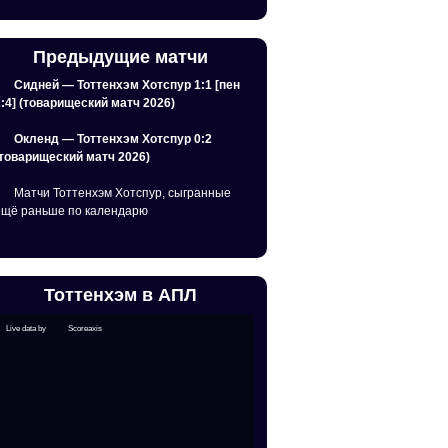
Предыдущие матчи
Сидней — Тоттенхэм Хотспур 1:1 [пен
2:4] (товарищеский матч 2026)
Окленд — Тоттенхэм Хотспур 0:2
(товарищеский матч 2026)
Матчи Тоттенхэм Хотспур, сыгранные
ещё раньше по календарю
Тоттенхэм в АПЛ
Live data by
Scoreaxis