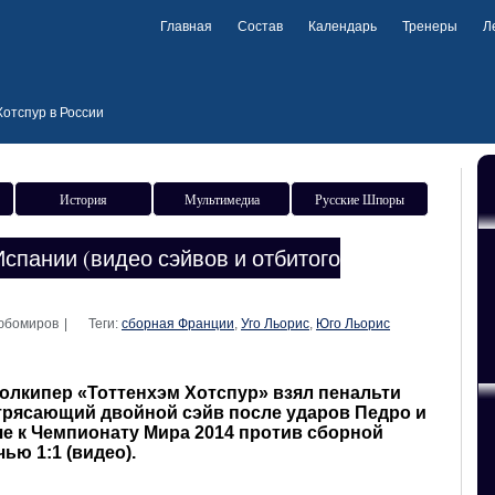
Главная
Состав
Календарь
Тренеры
Л
отспур в России
История
Мультимедиа
Русские Шпоры
Испании (видео сэйвов и отбитого
Любомиров
|
Теги:
сборная Франции
,
Уго Льорис
,
Юго Льорис
олкипер «Тоттенхэм Хотспур» взял пенальти
отрясающий двойной сэйв после ударов Педро и
е к Чемпионату Мира 2014 против сборной
ью 1:1 (видео).