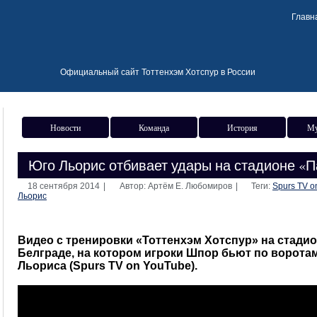
Главн
Официальный сайт Тоттенхэм Хотспур в России
Новости
Команда
История
Му
Юго Льорис отбивает удары на стадионе «П
18 сентября 2014
|
Автор: Артём Е. Любомиров
|
Теги:
Spurs TV o
Льорис
Видео с тренировки «Тоттенхэм Хотспур» на стадио
Белграде, на котором игроки Шпор бьют по ворота
Льориса (Spurs TV on YouTube).