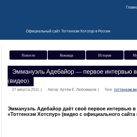
Главн
Официальный сайт Тоттенхэм Хотспур в России
Новости
Команда
История
Му
Эммануэль Адебайор — первое интервью в
(видео)
27 августа 2011
|
Автор: Артём Е. Любомиров
|
Теги:
тоттенхэм в
Эммануэль Адебайор даёт своё первое интервью в 
«Тоттенхэм Хотспур» (видео с официального сайта 