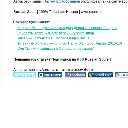
Автор этой записи
Артём Е. Любомиров
опубликовал(а) на сайте spur
Russian Spurs | 100% Tottenham Hotspur | www.spurs.ru
Похожие публикации:
Харри Кэйн — лучший бомбардир Дерби Северного Лондона
Лауреаты Тоттенхэма по версии Русских Шпор
Интер — Тоттенхэм 1:6 полное видео матча
Тоттенхэм Хотспур — Кристал Пэлас 0:1 (Кубок Англии 2015/16)
Сон Хын Мин забивает в Сандерленде (видео)
Понравилась статья? Подпишись на
RSS
Russian Spurs !
А еще можно опубликовать статью в своем блоге: