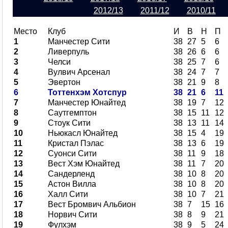
2012/13
2011/12
2010/11
Место
Клуб
И
В
Н
П
1
Манчестер Сити
38
27
5
6
2
Ливерпуль
38
26
6
6
3
Челси
38
25
7
6
4
Вулвич Арсенал
38
24
7
7
5
Эвертон
38
21
9
8
6
Тоттенхэм Хотспур
38
21
6
11
7
Манчестер Юнайтед
38
19
7
12
8
Саутгемптон
38
15
11
12
9
Стоук Сити
38
13
11
14
10
Ньюкасл Юнайтед
38
15
4
19
11
Кристал Пэлас
38
13
6
19
12
Суонси Сити
38
11
9
18
13
Вест Хэм Юнайтед
38
11
7
20
14
Сандерленд
38
10
8
20
15
Астон Вилла
38
10
8
20
16
Халл Сити
38
10
7
21
17
Вест Бромвич Альбион
38
7
15
16
18
Норвич Сити
38
8
9
21
19
Фулхэм
38
9
5
24