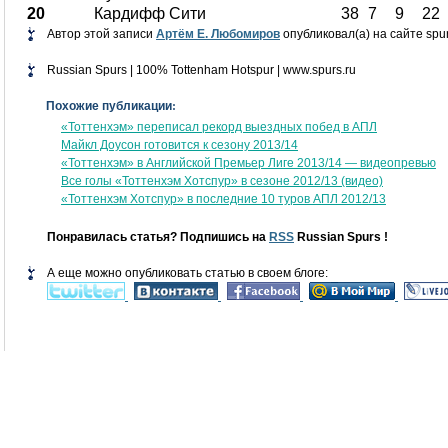
20
Кардифф Сити
38
7
9
22
Автор этой записи
Артём Е. Любомиров
опубликовал(а) на сайте spur
Russian Spurs | 100% Tottenham Hotspur | www.spurs.ru
Похожие публикации:
«Тоттенхэм» переписал рекорд выездных побед в АПЛ
Майкл Доусон готовится к сезону 2013/14
«Тоттенхэм» в Английской Премьер Лиге 2013/14 — видеопревью
Все голы «Тоттенхэм Хотспур» в сезоне 2012/13 (видео)
«Тоттенхэм Хотспур» в последние 10 туров АПЛ 2012/13
Понравилась статья? Подпишись на
RSS
Russian Spurs !
А еще можно опубликовать статью в своем блоге: