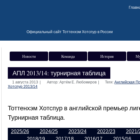
Главн
Официальный сайт Тоттенхэм Хотспур в России
Новости
Команда
История
Му
АПЛ 2013/14: турнирная таблица
1 августа 2013
|
Автор: Артём Е. Любомиров
|
Теги:
Английская П
Хотспур 2013/14
Тоттенхэм Хотспур в английской премьер лиге
Турнирная таблица.
2025/26
2024/25
2023/24
2022/23
2021/
2018/19
2017/18
2016/17
2015/16