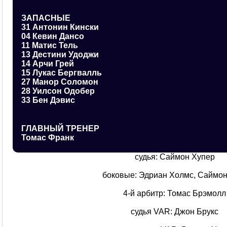
ЗАПАСНЫЕ
31 Антонин Кински
04 Кевин Дансо
11 Матис Тель
13 Дестини Удоджи
14 Арчи Грей
15 Лукас Бергвалль
27 Манор Соломон
28 Уилсон Одобер
33 Бен Дэвис
ГЛАВНЫЙ ТРЕНЕР
Томас Франк
судья: Саймон Хупер
боковые: Эдриан Холмс, Саймон
4-й арбитр: Томас Брэмолл
судья VAR: Джон Брукс