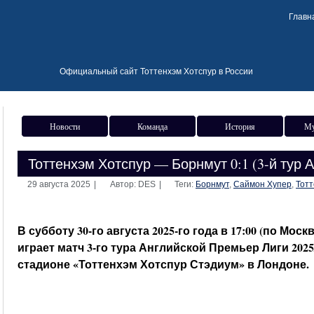
Главн
Официальный сайт Тоттенхэм Хотспур в России
Новости
Команда
История
Му
Тоттенхэм Хотспур — Борнмут 0:1 (3-й тур А
29 августа 2025
|
Автор: DES
|
Теги:
Борнмут
,
Саймон Хупер
,
Тотт
В субботу 30-го августа 2025-го года в 17:00 (по Мос
играет матч 3-го тура Английской Премьер Лиги 2025
стадионе «Тоттенхэм Хотспур Стэдиум» в Лондоне.