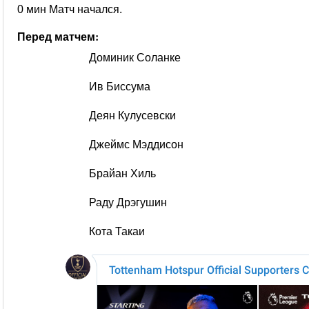
0 мин Матч начался.
Перед матчем:
Доминик Соланке
Ив Биссума
Деян Кулусевски
Джеймс Мэддисон
Брайан Хиль
Раду Дрэгушин
Кота Такаи