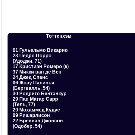
Тоттенхэм
01 Гульельмо Викарио
23 Педро Порро
(Удоджи, 71)
17 Кристиан Ромеро (к)
37 Микки ван де Вен
24 Джед Спенс
06 Жоау Палинья
(Бергвалль, 54)
30 Родриго Бентанкур
29 Пап Матар Сарр
(Тель, 77)
20 Мохаммед Кудус
09 Ришарлисон
22 Бреннан Джонсон
(Одобер, 54)