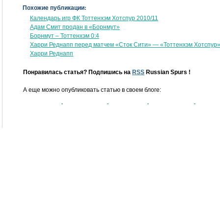
Похожие публикации:
Календарь игр ФК Тоттенхэм Хотспур 2010/11
Адам Смит продан в «Борнмут»
Борнмут – Тоттенхэм 0:4
Харри Реднапп перед матчем «Сток Сити» — «Тоттенхэм Хотспур
Харри Реднапп
Понравилась статья? Подпишись на
RSS
Russian Spurs !
А еще можно опубликовать статью в своем блоге: