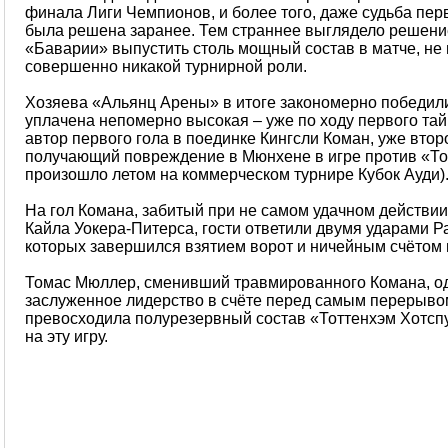
финала Лиги Чемпионов, и более того, даже судьба перв
была решена заранее. Тем страннее выглядело решени
«Баварии» выпустить столь мощный состав в матче, не
совершенно никакой турнирной роли.
Хозяева «Альянц Арены» в итоге закономерно победили,
уплачена непомерно высокая – уже по ходу первого тай
автор первого гола в поединке Кингсли Коман, уже втор
получающий повреждение в Мюнхене в игре против «Тот
произошло летом на коммерческом турнире Кубок Ауди)
На гол Комана, забитый при не самом удачном действи
Кайла Уокера-Питерса, гости ответили двумя ударами Р
которых завершился взятием ворот и ничейным счётом 
Томас Мюллер, сменивший травмированного Комана, од
заслуженное лидерство в счёте перед самым перерыво
превосходила полурезервный состав «Тоттенхэм Хотс
на эту игру.