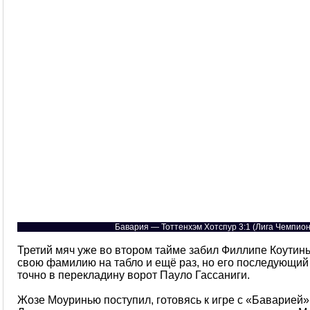
Бавария — Тоттенхэм Хотспур 3:1 (Лига Чемпион
Третий мяч уже во втором тайме забил Филлипе Коутинь
свою фамилию на табло и ещё раз, но его последующи
точно в перекладину ворот Пауло Гассаниги.
Жозе Моуринью поступил, готовясь к игре с «Баварией»