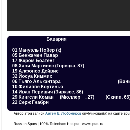
Бавария
01 Мануэль Нойер (к)
05 Бенжамен Павар
17 Жером Боатенг
08 Хави Мартинес (Горецка, 87)
19 Алфонсо Дейвис
32 Йосуа Киммих
06 Тьяго Алькантара
(Вань
10 Филиппе Коутиньо
14 Иван Перишич (Зиркзее, 86)
29 Кингсли Коман
(Мюллер
, 27)
(Скипп, 65
22 Серж Гнабри
Автор этой записи
Артём Е. Любомиров
опубликовал(а) на сайте spur
Russian Spurs | 100% Tottenham Hotspur | www.spurs.ru