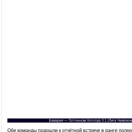
Бавария — Тоттенхэм Хотспур 3:1 (Лига Чемпион
Обе команды подошли к отчётной встрече в ранге полно