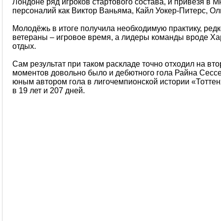
Лондоне ряд игроков стартового состава, и привезя в 
персоналий как Виктор Ваньяма, Кайл Уокер-Питерс, Ол
Молодёжь в итоге получила необходимую практику, ред
ветераны – игровое время, а лидеры команды вроде Х
отдых.
Сам результат при таком раскладе точно отходил на вто
моментов довольно было и дебютного гола Райна Сесс
юным автором гола в лигочемпионской истории «Тоттен
в 19 лет и 207 дней.