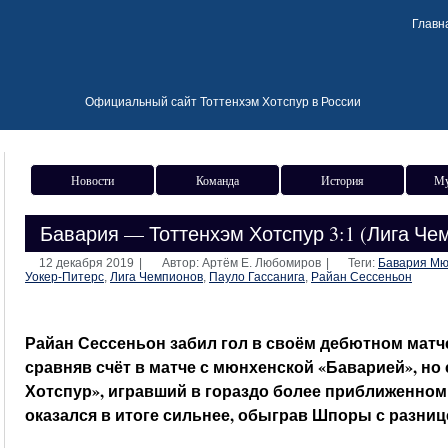
Главн
Официальный сайт Тоттенхэм Хотспур в России
Новости
Команда
История
Му
Бавария — Тоттенхэм Хотспур 3:1 (Лига Чем
12 декабря 2019
|
Автор: Артём Е. Любомиров
|
Теги:
Бавария Мю
Уокер-Питерс
,
Лига Чемпионов
,
Пауло Гассанига
,
Райан Сессеньон
Райан Сессеньон забил гол в своём дебютном матч
сравняв счёт в матче с мюнхенской «Баварией», но
Хотспур», игравший в гораздо более приближенном 
оказался в итоге сильнее, обыграв Шпоры с разнице