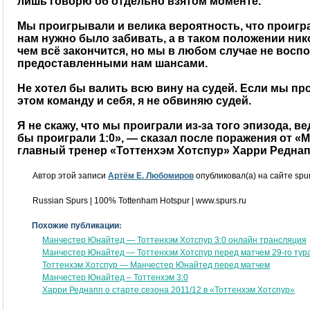
лишь говорю об отдельно взятом моменте.
Мы проигрывали и велика вероятность, что проиграл
нам нужно было забивать, а в таком положении ник
чем всё закончится, но мы в любом случае не восп
предоставленными нам шансами.
Не хотел бы валить всю вину на судей. Если мы пр
этом команду и себя, я не обвиняю судей.
Я не скажу, что мы проиграли из-за того эпизода, в
бы проиграли 1:0», — сказал после поражения от 
главный тренер «Тоттенхэм Хотспур» Харри Реднап
Автор этой записи
Артём Е. Любомиров
опубликовал(а) на сайте spur
Russian Spurs | 100% Tottenham Hotspur | www.spurs.ru
Похожие публикации:
Манчестер Юнайтед — Тоттенхэм Хотспур 3:0 онлайн трансляция
Манчестер Юнайтед — Тоттенхэм Хотспур перед матчем 29-го тур
Тоттенхэм Хотспур — Манчестер Юнайтед перед матчем
Манчестер Юнайтед – Тоттенхэм 3:0
Харри Реднапп о старте сезона 2011/12 в «Тоттенхэм Хотспур»