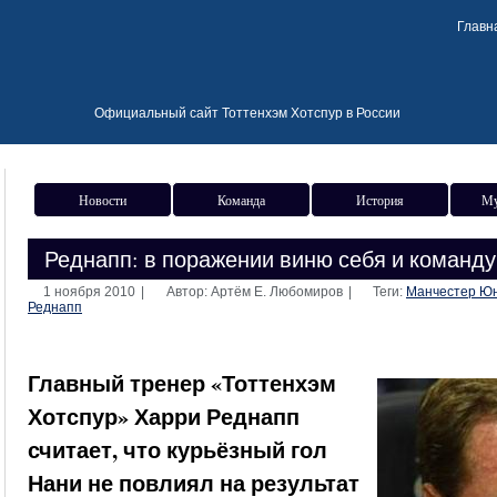
Главн
Официальный сайт Тоттенхэм Хотспур в России
Новости
Команда
История
Му
Реднапп: в поражении виню себя и команду,
1 ноября 2010
|
Автор: Артём Е. Любомиров
|
Теги:
Манчестер Ю
Реднапп
Главный тренер «Тоттенхэм
Хотспур» Харри Реднапп
считает, что курьёзный гол
Нани не повлиял на результат