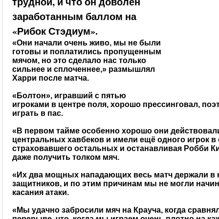
трудной, и что он доволен
заработанным баллом на
«Рибок Стэдиум».
«Они начали очень живо, мы не были
готовы и поплатились пропущенным
мячом, но это сделало нас только
сильнее и сплоченнее,» размышлял
Харри после матча.
«Болтон», игравший с пятью
игроками в центре поля, хорошо прессинговал, по
играть в пас.
«В первом тайме особенно хорошо они действовал
центральных хавбеков и имели ещё одного игрок в 
страховавшего остальных и останавливая Робби Ки
даже получить толком мяч.
«Их два мощных нападающих весь матч держали в
защитников, и по этим причинам мы не могли начин
касания атаки.
«Мы удачно забросили мяч на Крауча, когда сравняли
перерыве, что, когда мы играем очень плотно на ка