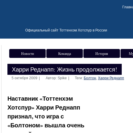
Главн
Официальный сайт Тоттенхэм Хотспур в России
Новости
Команда
История
Му
Харри Реднапп: Жизнь продолжается!
5 октября 2009
|
Автор: Spike
|
Теги:
Болтон
,
Харри Реднапп
Наставник «Тоттенхэм
Хотспур» Харри Реднапп
признал, что игра с
«Болтоном» вышла очень