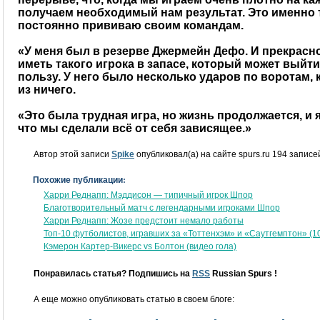
получаем необходимый нам результат. Это именно 
постоянно прививаю своим командам.
«У меня был в резерве Джермейн Дефо. И прекрасн
иметь такого игрока в запасе, который может выйти
пользу. У него было несколько ударов по воротам, 
из ничего.
«Это была трудная игра, но жизнь продолжается, и 
что мы сделали всё от себя зависящее.»
Автор этой записи
Spike
опубликовал(а) на сайте spurs.ru 194 записе
Похожие публикации:
Харри Реднапп: Мэддисон — типичный игрок Шпор
Благотворительный матч с легендарными игроками Шпор
Харри Реднапп: Жозе предстоит немало работы
Топ-10 футболистов, игравших за «Тоттенхэм» и «Саутгемптон» (1
Кэмерон Картер-Викерс vs Болтон (видео гола)
Понравилась статья? Подпишись на
RSS
Russian Spurs !
А еще можно опубликовать статью в своем блоге: