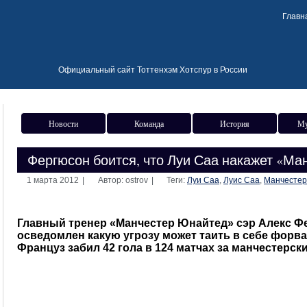
Главн
Официальный сайт Тоттенхэм Хотспур в России
Новости
Команда
История
Му
Фергюсон боится, что Луи Саа накажет «М
1 марта 2012
|
Автор: ostrov
|
Теги:
Луи Саа
,
Луис Саа
,
Манчестер
Главный тренер «Манчестер Юнайтед» сэр Алекс 
осведомлен какую угрозу может таить в себе форва
Француз забил 42 гола в 124 матчах за манчестерский