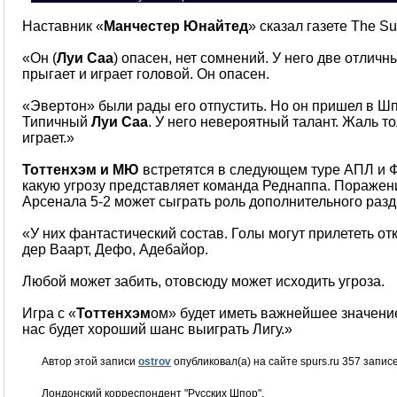
Наставник «
Манчестер Юнайтед
» сказал газете The Su
«Он (
Луи Саа
) опасен, нет сомнений. У него две отличн
прыгает и играет головой. Он опасен.
«Эвертон» были рады его отпустить. Но он пришел в Шп
Типичный
Луи Саа
. У него невероятный талант. Жаль то
играет.»
Тоттенхэм и МЮ
встретятся в следующем туре АПЛ и Ф
какую угрозу представляет команда Реднаппа. Поражен
Арсенала 5-2 может сыграть роль дополнительного раз
«У них фантастический состав. Голы могут прилететь отк
дер Ваарт, Дефо, Адебайор.
Любой может забить, отовсюду может исходить угроза.
Игра с «
Тоттенхэм
ом» будет иметь важнейшее значение
нас будет хороший шанс выиграть Лигу.»
Автор этой записи
ostrov
опубликовал(а) на сайте spurs.ru 357 запис
Лондонский корреспондент "Русских Шпор".