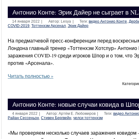
Антонио Конте: Эрик Дайер не сыграет в N
14 января 2022
|
Автор: Lesya
|
Теги:
видео Антонио Конте
,
Дерб
COVID-2019
,
Тоттенхэм Арсенал
,
Эрик Дайер
На предматчевой пресс-конференции перед воскресны
Лондона главный тренер «Тоттенхэм Хотспур» Антонио 
заражения COVID-19 среди игроков Шпор и о том, что Э
против «Арсенала».
Читать полностью »
Категори
Антонио Конте: новые случаи ковида в Шпо
4 января 2022
|
Автор: Артём Е. Любомиров
|
Теги:
видео Антони
Райан Сессеньон
,
Стивен Бергвейн
,
челси тоттенхэм
«Мы проверяем несколько случаев заражения ковидом 