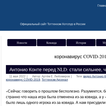
Главн
Официальный сайт Тоттенхэм Хотспур в России
Новости
Команда
История
Му
коронавирус COVID-20
Антонио Конте перед NLD: стали сильнее,
11 мая 2022
|
Автор: Артём Е. Любомиров
|
Теги:
видео Антонио 
коронавирус COVID-2019
,
Тоттенхэм Арсенал
«Сейчас говорить о прошлом бесполезно. Разумеется, 
странно что наша игра была отменена из-за ковида, а у
было лишь одного игрока из-за ковида. А нам присудили