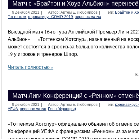
Матч с «Брайтон и Хоув Альбион» перенесё
9 декабря 2021
|
Автор: Артём Е. Любомиров
|
Теги:
Брайтон и Хо
Тоттенхэм
,
коронавирус COVID-2019
,
перенос матча
Выездной матч 16-го тура Английской Премьер Лиги 202
Альбион» — «Тоттенхэм Хотспур», назначенный на воскр
может состоятся в срок из-за большого количества пол
19 у игроков и тренеров Шпор.
Читать полностью »
К
Матч Лиги Конференций с «Ренном» отмен
9 декабря 2021
|
Автор: Артём Е. Любомиров
|
Теги:
коронавирус
УЕФА
,
перенос матча
,
Ренн (Франция)
«Тоттенхэм Хотспур» официально объявил об отмене с
Конференций УЕФА с французским «Ренном» из-за мно
тестов на коронавирус COVID-2019 у игроков и тренеро