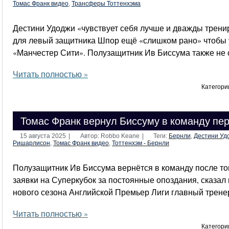
Томас Франк видео
,
Трансферы Тоттенхэма
Дестини Удоджи «чувствует себя лучше и дважды трени
для левый защитника Шпор ещё «слишком рано» чтобы у
«Манчестер Сити». Полузащитник Ив Биссума также не 
Читать полностью »
Категори
Томас Франк вернул Биссуму в команду пе
15 августа 2025
|
Автор: Robbo Keane
|
Теги:
Бернли
,
Дестини Уд
Ришарлисон
,
Томас Франк видео
,
Тоттенхэм - Бернли
Полузащитник Ив Биссума вернётся в команду после тог
заявки на Суперкубок за постоянные опоздания, сказал
нового сезона Английской Премьер Лиги главный трене
Читать полностью »
Категори