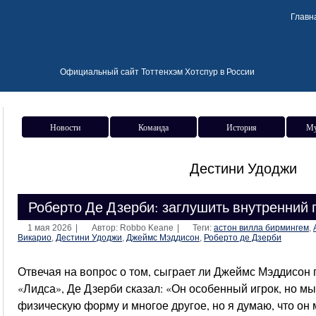
Главн
Официальный сайт Тоттенхэм Хотспур в России
Новости
Команда
История
Му
Дестини Удоджи
Роберто Де Дзерби: заглушить внутренний 
1 мая 2026
|
Автор: Robbo Keane
|
Теги:
астон вилла бирмингем
,
Викарио
,
Дестини Удоджи
,
Джеймс Мэддисон
,
Роберто де Дзерби
Отвечая на вопрос о том, сыграет ли Джеймс Мэддисон
«Лидса», Де Дзерби сказал: «Он особенный игрок, но м
физическую форму и многое другое, но я думаю, что он