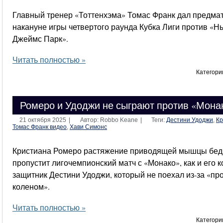
Главный тренер «Тоттенхэма» Томас Франк дал предм
накануне игры четвертого раунда Кубка Лиги против «Н
Джеймс Парк».
Читать полностью »
Категори
Ромеро и Удоджи не сыграют против «Мона
21 октября 2025
|
Автор: Robbo Keane
|
Теги:
Дестини Удоджи
,
Кр
Томас Франк видео
,
Хави Симонс
Кристиана Ромеро растяжение приводящей мышцы бедр
пропустит лигочемпионский матч с «Монако», как и его к
защитник Дестини Удоджи, который не поехал из-за «пр
коленом».
Читать полностью »
Категори