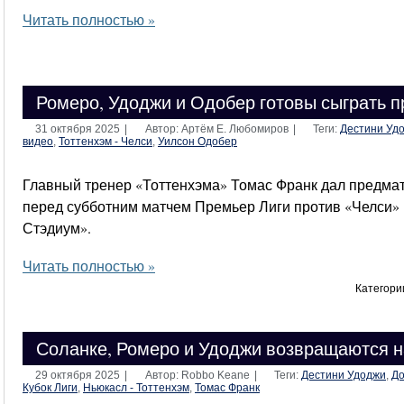
Читать полностью »
Ромеро, Удоджи и Одобер готовы сыграть п
31 октября 2025
|
Автор: Артём Е. Любомиров
|
Теги:
Дестини Уд
видео
,
Тоттенхэм - Челси
,
Уилсон Одобер
Главный тренер «Тоттенхэма» Томас Франк дал предм
перед субботним матчем Премьер Лиги против «Челси» 
Стэдиум».
Читать полностью »
Категори
Соланке, Ромеро и Удоджи возвращаются н
29 октября 2025
|
Автор: Robbo Keane
|
Теги:
Дестини Удоджи
,
До
Кубок Лиги
,
Ньюкасл - Тоттенхэм
,
Томас Франк