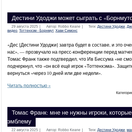
Дестини Удоджи может сыграть с «Борнмут
29 августа 2025
|
Автор: Robbo Keane
|
Теги:
Дестини Удоджи
,
Дж
видео
,
Тоттенхэм - Борнмут
,
Хави Симонс
«Дес [Дестини Удоджи] завтра будет в составе, и это о
нас», — прозвучало на пресс-конференции перед матче
Томас Франк также подтвердил, что Ив Биссума «не смо
подчеркнул, что «он всё ещё игрок «Тоттенхэма». Защи
вернуться «через 10 дней или две недели».
Читать полностью »
Категори
Томас Франк: мне не нужны игроки, которые
эмблему
22 августа 2025
|
Автор: Robbo Keane
|
Теги:
Дестини Удоджи
,
ма