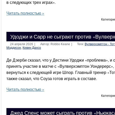
в следующих трех играх».
Читать полностью »
Категори
Удоджи и Сарр не сыграют против «Вулвер
24 апреля 2026
|
Автор: Robbo Keane
|
Теги:
Вулверхэмптон - То
Мэддисон
,
Кевин Дансо
Де Дзерби сказал, что у Дестини Удоджи «проблема», и 
принять участие в матче с «Вулверхэмптон Уондерерс»,
вернуться к следующей игре Шпор. Главный тренер «То
также сказал, что Соуза готов играть в составе.
Читать полностью »
Категори
Джед Спенс может сыграть против «Ньюкас