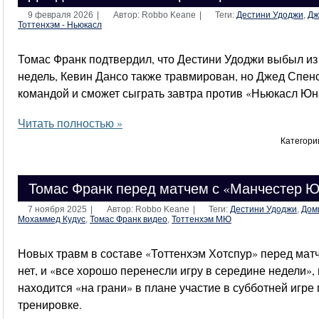
9 февраля 2026
|
Автор: Robbo Keane
|
Теги:
Дестини Удоджи
,
Дж
Тоттенхэм - Ньюкасл
Томас Франк подтвердил, что Дестини Удоджи выбыл из 
недель, Кевин Дансо также травмирован, но Джед Спенс
командой и сможет сыграть завтра против «Ньюкасл Юн
Читать полностью »
Категори
Томас Франк перед матчем с «Манчестер 
7 ноября 2025
|
Автор: Robbo Keane
|
Теги:
Дестини Удоджи
,
Дом
Мохаммед Кудус
,
Томас Франк видео
,
Тоттенхэм МЮ
Новых травм в составе «Тоттенхэм Хотспур» перед мат
нет, и «все хорошо перенесли игру в середине недели»
находится «на грани» в плане участие в субботней игр
тренировке.