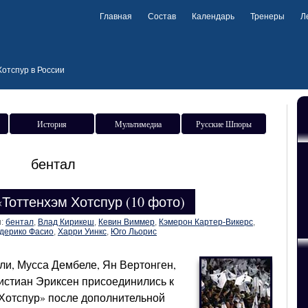
Главная
Состав
Календарь
Тренеры
Л
отспур в России
История
Мультимедиа
Русские Шпоры
бентал
Тоттенхэм Хотспур (10 фото)
и:
бентал
,
Влад Кирикеш
,
Кевин Виммер
,
Кэмерон Картер-Викерс
,
дерико Фасио
,
Харри Уинкс
,
Юго Льорис
и, Мусса Дембеле, Ян Вертонген,
истиан Эриксен присоединились к
Хотспур» после дополнительной