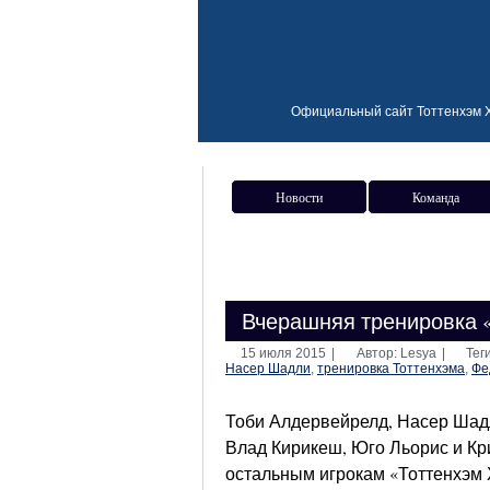
Официальный сайт Тоттенхэм Х
Новости
Команда
Вчерашняя тренировка «
15 июля 2015
|
Автор: Lesya
|
Тег
Насер Шадли
,
тренировка Тоттенхэма
,
Фе
Тоби Алдервейрелд, Насер Шадл
Влад Кирикеш, Юго Льорис и Кр
остальным игрокам «Тоттенхэм 