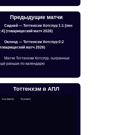
Предыдущие матчи
Сидней — Тоттенхэм Хотспур 1:1 [пен
2:4] (товарищеский матч 2026)
Окленд — Тоттенхэм Хотспур 0:2
(товарищеский матч 2026)
Матчи Тоттенхэм Хотспур, сыгранные
ещё раньше по календарю
Тоттенхэм в АПЛ
Live data by
Scoreaxis