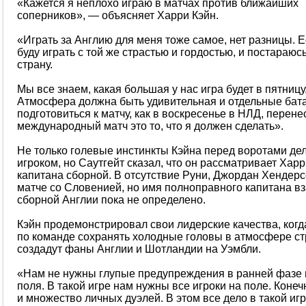
«Кажется я неплохо играю в матчах против ближайших
соперников», — объясняет Харри Кэйн.
«Играть за Англию для меня тоже самое, нет разницы. Е
буду играть с той же страстью и гордостью, и постараюс
страну.
Мы все знаем, какая большая у нас игра будет в пятниц
Атмосфера должна быть удивительная и отдельные бата
подготовиться к матчу, как в воскресенье в НЛД, перене
международный матч это то, что я должен сделать».
Не только голевые инстинкты Кэйна перед воротами де
игроком, но Саутгейт сказал, что он рассматривает Хар
капитана сборной. В отсутствие Руни, Джордан Хендерс
матче со Словенией, но имя полноправного капитана в
сборной Англии пока не определено.
Кэйн продемонстрировал свои лидерские качества, ког
по команде сохранять холодные головы в атмосфере ст
создадут фаны Англии и Шотландии на Уэмбли.
«Нам не нужны глупые предупреждения в ранней фазе 
поля. В такой игре нам нужны все игроки на поле. Конеч
и множество личных дуэлей. В этом все дело в такой иг