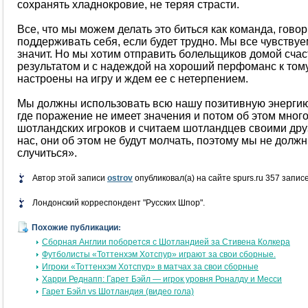
сохранять хладнокровие, не теряя страсти.
Все, что мы можем делать это биться как команда, говор
поддерживать себя, если будет трудно. Мы все чувствуе
значит. Но мы хотим отправить болельщиков домой сч
результатом и с надеждой на хороший перфоманс к том
настроены на игру и ждем ее с нетерпением.
Мы должны использовать всю нашу позитивную энергию 
где поражение не имеет значения и потом об этом много
шотландских игроков и считаем шотландцев своими дру
нас, они об этом не будут молчать, поэтому мы не долж
случиться».
Автор этой записи
ostrov
опубликовал(а) на сайте spurs.ru 357 запис
Лондонский корреспондент "Русских Шпор".
Похожие публикации:
Сборная Англии поборется с Шотландией за Стивена Колкера
Футболисты «Тоттенхэм Хотспур» играют за свои сборные.
Игроки «Тоттенхэм Хотспур» в матчах за свои сборные
Харри Реднапп: Гарет Бэйл — игрок уровня Роналду и Месси
Гарет Бэйл vs Шотландия (видео гола)