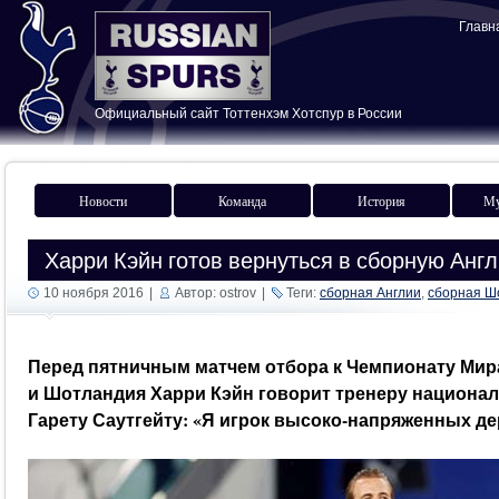
Главн
Официальный сайт Тоттенхэм Хотспур в России
Новости
Команда
История
Му
Харри Кэйн готов вернуться в сборную Анг
10 ноября 2016
|
Автор: ostrov
|
Теги:
сборная Англии
,
сборная Ш
Перед пятничным матчем отбора к Чемпионату Ми
и Шотландия Харри Кэйн говорит тренеру национа
Гарету Саутгейту: «Я игрок высоко-напряженных де