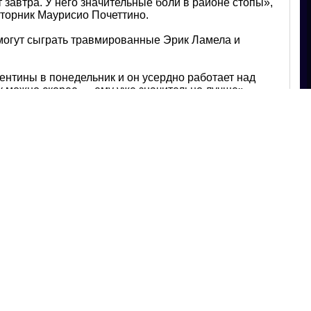
 завтра. У него значительные боли в районе стопы»,
вторник Маурисио Почеттино.
могут сыграть травмированные Эрик Ламела и
ентины в понедельник и он усердно работает над
ак можно скорее — ему уже значительно лучше», —
нхэм Хотспур».
о Почеттино на матч с Тиграми? Предложи
 состава «Тоттенхэм Хотспур»
на нашем
нке за призами от Russian Spurs!
ов
опубликовал(а) на сайте spurs.ru 4145 записей.
r | www.spurs.ru
пен)
део гола)
Халл Сити (видео голов)
Халл Сити» (видео)