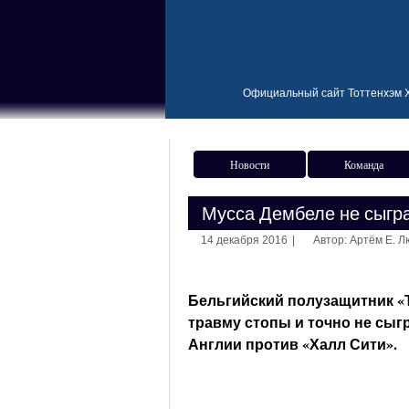
Официальный сайт Тоттенхэм Х
Новости
Команда
Мусса Дембеле не сыгра
14 декабря 2016
|
Автор: Артём Е. 
Бельгийский полузащитник «
травму стопы и точно не сыг
Англии против «Халл Сити».