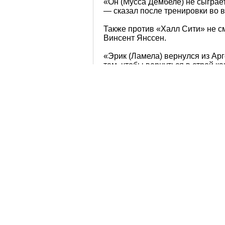
«Он (Мусса Дембеле) не сыграет
— сказал после тренировки во 
Также против «Халл Сити» не с
Винсент Янссен.
«Эрик (Ламела) вернулся из Арг
тем, чтобы вернуться в строй к
добавил главный тренер «Тотте
Кого же выберет Мауриси
свой вариант стартового
форуме
и поучаствуй в го
Автор этой записи
Артём Е. Любомир
Russian Spurs | 100% Tottenham Hotspu
Похожие публикации:
Тоттенхэм – Халл Сити 1:0
Тоттенхэм — Халл Сити 2:2 (8:7 по 
Роберто Сольдадо vs Халл Сити (ви
Гилфи Сигурдссон и Харри Кэйн vs 
Сигурдссон и Кэйн после матча с «