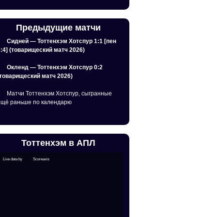
Предыдущие матчи
Сидней — Тоттенхэм Хотспур 1:1 [пен
2:4] (товарищеский матч 2026)
Окленд — Тоттенхэм Хотспур 0:2
(товарищеский матч 2026)
Матчи Тоттенхэм Хотспур, сыгранные
ещё раньше по календарю
Тоттенхэм в АПЛ
Live data by
Scoreaxis