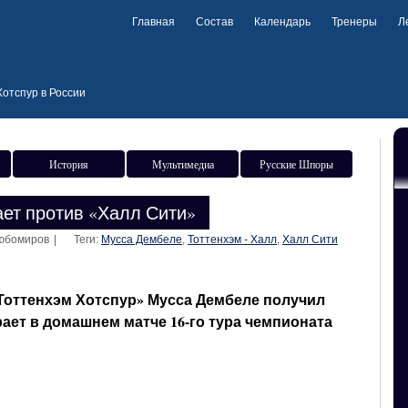
Главная
Состав
Календарь
Тренеры
Л
отспур в России
История
Мультимедиа
Русские Шпоры
ет против «Халл Сити»
Любомиров
|
Теги:
Мусса Дембеле
,
Тоттенхэм - Халл
,
Халл Сити
Тоттенхэм Хотспур» Мусса Дембеле получил
рает в домашнем матче 16-го тура чемпионата