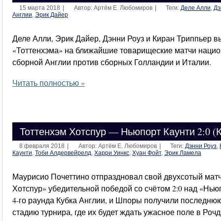
15 марта 2018
|
Автор: Артём Е. Любомиров
|
Теги:
Деле Алли
,
Дэ
Англии
,
Эрик Дайер
Деле Алли, Эрик Дайер, Дэнни Роуз и Киран Триппьер в
«Тоттенхэма» на ближайшие товарищеские матчи наци
сборной Англии против сборных Голландии и Италии.
Читать полностью »
Тоттенхэм Хотспур — Ньюпорт Каунти 2:0 (К
8 февраля 2018
|
Автор: Артём Е. Любомиров
|
Теги:
Дэнни Роуз
,
Каунти
,
Тоби Алдервейрелд
,
Харри Уинкс
,
Хуан Фойт
,
Эрик Ламела
Маурисио Почеттино отпраздновал свой двухсотый матч
Хотспур» убедительной победой со счётом 2:0 над «Нью
4-го раунда Кубка Англии, и Шпоры получили последню
стадию турнира, где их будет ждать ужасное поле в Рочд