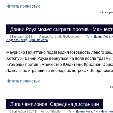
Читать полностью »
Категори
Дэнни Роуз может сыграть против «Манчес
31 января 2018
|
Автор: Артём Е. Любомиров
|
Теги:
Дэнни Роуз
,
Алдервейрелд
,
Эрик Ламела
Маурисио Почеттино подтвердил готовность левого защ
Хотспур» Дэнни Роуза вернуться на поле после травмы
«Уэмбли» против «Манчестер Юнайтед». Кристиан Эрикс
Ламела, не игравшие в последних встречах Шпор, также
Читать полностью »
К
Лига чемпионов. Середина дистанции
12 декабря 2017
|
Автор: Glucifer
|
Теги:
Дэнни Роуз
,
Лига Чемпио