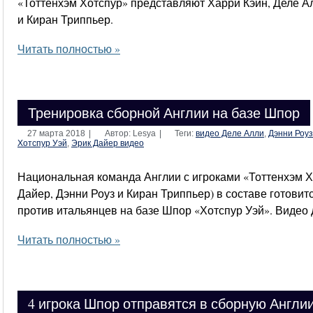
«Тоттенхэм Хотспур» представляют Харри Кэйн, Деле Ал
и Киран Триппьер.
Читать полностью »
Тренировка сборной Англии на базе Шпор
27 марта 2018
|
Автор: Lesya
|
Теги:
видео Деле Алли
,
Дэнни Роуз
Хотспур Уэй
,
Эрик Дайер видео
Национальная команда Англии с игроками «Тоттенхэм Х
Дайер, Дэнни Роуз и Киран Триппьер) в составе готовит
против итальянцев на базе Шпор «Хотспур Уэй». Видео
Читать полностью »
4 игрока Шпор отправятся в сборную Англи