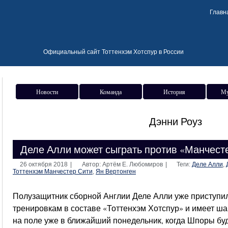
Главн
Официальный сайт Тоттенхэм Хотспур в России
Новости
Команда
История
Му
Дэнни Роуз
Деле Алли может сыграть против «Манчест
26 октября 2018
|
Автор: Артём Е. Любомиров
|
Теги:
Деле Алли
,
Тоттенхэм Манчестер Сити
,
Ян Вертонген
Полузащитник сборной Англии Деле Алли уже приступил
тренировкам в составе «Тоттенхэм Хотспур» и имеет ш
на поле уже в ближайший понедельник, когда Шпоры бу