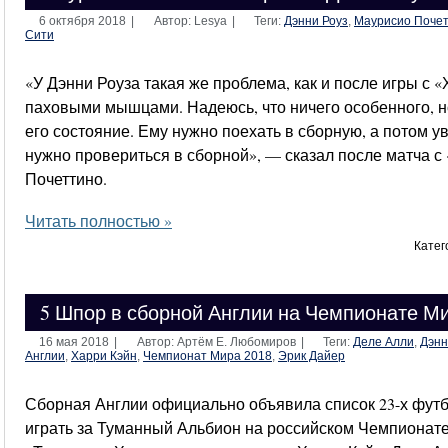
6 октября 2018
|
Автор: Lesya
|
Теги:
Дэнни Роуз
,
Маурисио Почет
Сити
«У Дэнни Роуза такая же проблема, как и после игры с
паховыми мышцами. Надеюсь, что ничего особенного, н
его состояние. Ему нужно поехать в сборную, а потом ув
нужно провериться в сборной», — сказал после матча 
Почеттино.
Читать полностью »
Катег
5 Шпор в сборной Англии на Чемпионате Ми
16 мая 2018
|
Автор: Артём Е. Любомиров
|
Теги:
Деле Алли
,
Дэнн
Англии
,
Харри Кэйн
,
Чемпионат Мира 2018
,
Эрик Дайер
Сборная Англии официально объявила список 23-х футб
играть за Туманный Альбион на российском Чемпионате