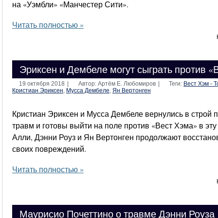
на «Уэмбли» «Манчестер Сити».
Читать полностью »
Эриксен и Дембеле могут сыграть против «
19 октября 2018
|
Автор: Артём Е. Любомиров
|
Теги:
Вест Хэм - 
Кристиан Эриксен
,
Мусса Дембеле
,
Ян Вертонген
Кристиан Эриксен и Мусса Дембеле вернулись в строй 
травм и готовы выйти на поле против «Вест Хэма» в эту
Алли, Дэнни Роуз и Ян Вертонген продолжают восстано
своих повреждений.
Читать полностью »
Маурисио Почеттино о травме Дэнни Роуза